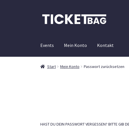
Zur
Zum
Navigation
Inhalt
springen
springen
Events
Mein Konto
Kontakt
Start
Mein Konto
Passwort zurücksetzen
HAST DU DEIN PASSWORT VERGESSEN? BITTE GIB DE