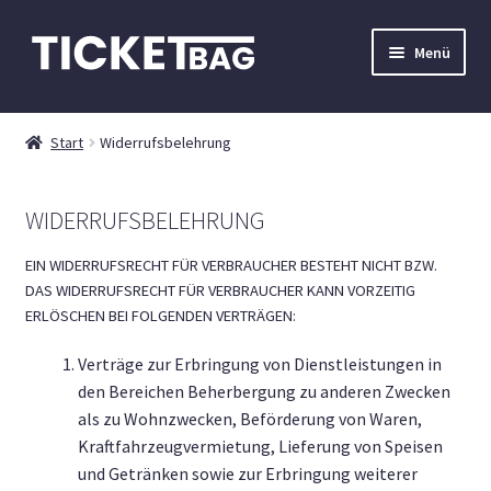
Zur
Zum
Menü
Navigation
Inhalt
springen
springen
Events
Start
Widerrufsbelehrung
Mein Konto
WIDERRUFSBELEHRUNG
Kontakt
EIN WIDERRUFSRECHT FÜR VERBRAUCHER BESTEHT NICHT BZW.
DAS WIDERRUFSRECHT FÜR VERBRAUCHER KANN VORZEITIG
ERLÖSCHEN BEI FOLGENDEN VERTRÄGEN:
Verträge zur Erbringung von Dienstleistungen in
den Bereichen Beherbergung zu anderen Zwecken
als zu Wohnzwecken, Beförderung von Waren,
Kraftfahrzeugvermietung, Lieferung von Speisen
und Getränken sowie zur Erbringung weiterer