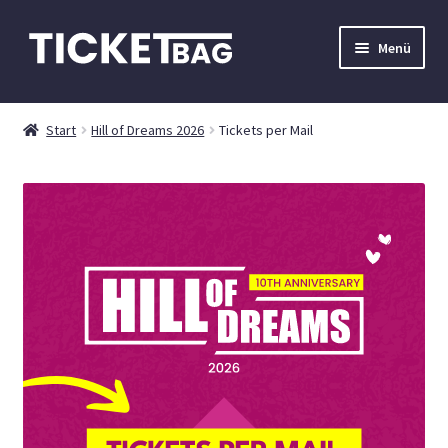
Zur
Zum
Menü
Navigation
Inhalt
springen
springen
Events
Start
Hill of Dreams 2026
Tickets per Mail
Mein Konto
Kontakt