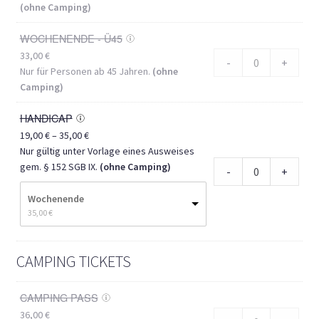
(ohne Camping)
WOCHENENDE - Ü45
33,00
€
-
+
Nur für Personen ab 45 Jahren.
(ohne
Camping)
HANDICAP
Preisspanne:
19,00
€
–
35,00
€
19,00 €
Nur gültig unter Vorlage eines Ausweises
bis
gem. § 152 SGB IX.
(ohne Camping)
-
+
35,00 €
Wochenende
35,00
€
CAMPING TICKETS
CAMPING PASS
36,00
€